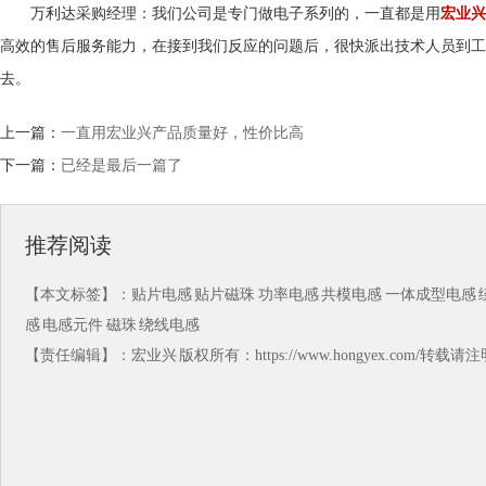
万利达采购经理：我们公司是专门做电子系列的，一直都是用
宏业兴
高效的售后服务能力，在接到我们反应的问题后，很快派出技术人员到工
去。
上一篇：
一直用宏业兴产品质量好，性价比高
下一篇：
已经是最后一篇了
推荐阅读
【本文标签】：
贴片电感
贴片磁珠
功率电感
共模电感
一体成型电感
感
电感元件
磁珠
绕线电感
【责任编辑】：
宏业兴
版权所有：https://www.hongyex.com/转载