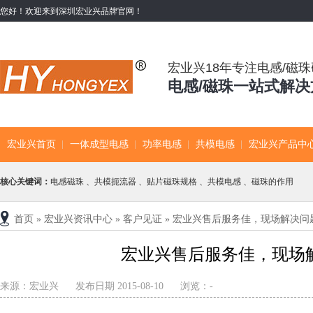
您好！欢迎来到深圳宏业兴品牌官网！
宏业兴18年专注电感/磁
电感/磁珠一站式解
宏业兴首页
一体成型电感
功率电感
共模电感
宏业兴产品中
核心关键词：
电感磁珠
、
共模扼流器
、
贴片磁珠规格
、
共模电感
、
磁珠的作用
首页
»
宏业兴资讯中心
»
客户见证
»
宏业兴售后服务佳，现场解决问
宏业兴售后服务佳，现场
来源：
宏业兴
发布日期 2015-08-10
浏览：
-