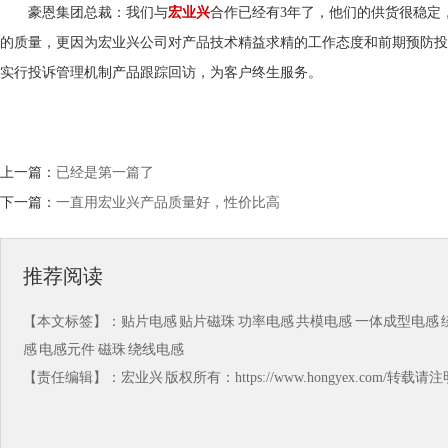
豪恩集团总裁：我们与
宏业兴
合作已经有3年了，他们的供货很稳定
的质量，更因为宏业兴公司对产品技术精益求精的工作态度和前期预防投
实行投诉管理机制产品跟踪回访，为客户终生服务。
上一篇：
已经是第一篇了
下一篇：
一直用宏业兴产品质量好，性价比高
推荐阅读
【本文标签】：
贴片电感
贴片磁珠
功率电感
共模电感
一体成型电感
感
电感元件
磁珠
绕线电感
【责任编辑】：
宏业兴
版权所有：https://www.hongyex.com/转载