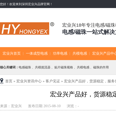
您好！欢迎来到深圳宏业兴品牌官网！
宏业兴18年专注电感/磁
电感/磁珠一站式解
宏业兴首页
一体成型电感
功率电感
共模电感
宏业兴产品中
核心关键词：
电感磁珠
、
共模扼流器
、
贴片磁珠规格
、
共模电感
、
磁珠的作用
首页
»
宏业兴资讯中心
»
客户见证
»
宏业兴产品好，货源稳定，服务
宏业兴产品好，货源稳定
来源：
宏业兴
发布日期 2015-08-10
浏览：
-