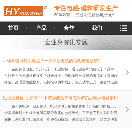
专注电感·磁珠研发生产
20年深耕，打造高性价比电子元件
首页
产品
合作
我们
宏业兴资讯专区
小体积也能扛大电流？一体成型电感的结构与选型解析
在服务器电源、汽车电子、工业控制、通信设备和消费电子产品中，
电路板上的元器件正在变得越来越小，但电源部分承担的电流却没有同步
降低。处理器性能提升、电机控制功率增加、快充功率上升，都会对电感
提出更高要求：既要占用更小的空间，又要保持较低损耗，还要承受较大
的瞬时电流。 传统绕线电感在许多电路中仍有广泛应用，但面对高
磁场没有被“关起来”：不带屏蔽功率电感为何仍是电源电路常用
频、高电流和紧凑布局时，漏磁、噪声、温升和机械强度等问题会更加明
选择
在开关电源、LED驱动、电池供电设备和消费电子产品的电路板上，
显。一体成型电感通过改变线圈与磁性材料的结合方式，把绕组、磁芯和
经常能看到一种线圈或磁芯部分裸露的电感元件。它没有完整的磁性外壳
外部结构压制成相对完整的器件，逐渐成为功率电源中的常见选择。
包围，外形通常比较直观，能够看到绕组、磁芯或骨架结构，这类器件通
不过，一体
常被称为不带屏蔽功率电感，也叫非屏蔽功率电感。 从名称上