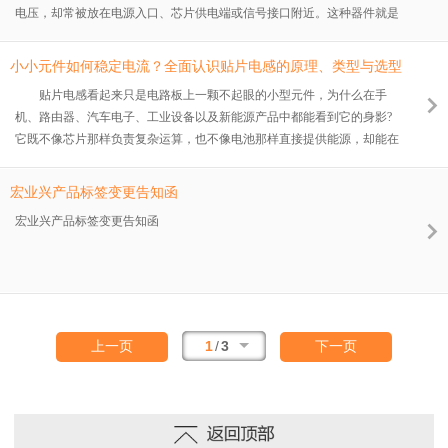
电压，却常被放在电源入口、芯片供电端或信号接口附近。这种器件就是
源中的功率
高频磁珠。 电子设备运行时，处理器、时钟电路、开关电源和高速通
信接口会产生大量高频噪声。噪声既可能沿电源线进入敏感电路，也可能
小小元件如何稳定电流？全面认识贴片电感的原理、类型与选型
从设备内部向外传播，引起通信异常、传感器数据波动或电磁兼容测试超
方法
贴片电感看起来只是电路板上一颗不起眼的小型元件，为什么在手
标。高频磁珠能够在不明显影响正常直流供电的情况下，对特定频段的高
机、路由器、汽车电子、工业设备以及新能源产品中都能看到它的身影?
频干扰形成阻碍，因此成为电子线路中常见的抗干扰元件。 一、高频
它既不像芯片那样负责复杂运算，也不像电池那样直接提供能源，却能在
磁珠是什
电源转换、信号处理和电磁干扰抑制过程中发挥重要作用。 随着电子
产品不断向小型化、高频化和低功耗方向发展，传统插件电感逐渐难以满
宏业兴产品标签变更告知函
足紧凑型电路板的设计要求。尺寸更小、安装效率更高、参数一致性更好
宏业兴产品标签变更告知函
的贴片电感，已经成为现代电子制造中十分常见的基础元器件。 一、
什么是贴片电感 贴片电感是一种采用表面贴装技术安装在印刷电路板
上的电感元
1
/
3
上一页
下一页