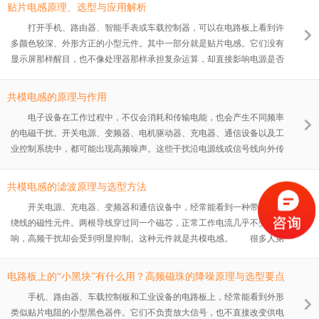
看，“不带屏蔽”似乎代表性能有所欠缺。实际上，屏蔽与非屏蔽并不是简
贴片电感原理、选型与应用解析
单的高低等级关系，而是两种不同的磁路和产品设计方向。 不带屏蔽
打开手机、路由器、智能手表或车载控制器，可以在电路板上看到许
功率电感通常具有结构简单、成本较低、规格丰富和散热较直接等特点。
多颜色较深、外形方正的小型元件。其中一部分就是贴片电感。它们没有
在电磁环境相对宽松、元件间距充足、功率要求适中的设
显示屏那样醒目，也不像处理器那样承担复杂运算，却直接影响电源是否
稳定、信号是否干净以及设备能否长期运行。 在开关电源中，贴片电
感负责储存和释放能量;在射频电路中，它可以参与匹配、滤波和扼流;在
共模电感的原理与作用
数字电路的供电线路上，它又能抑制部分高频噪声。不同位置使用的电
电子设备在工作过程中，不仅会消耗和传输电能，也会产生不同频率
感，结构、参数和选型方法并不相同。 一颗贴片电感如果选择不当，
的电磁干扰。开关电源、变频器、电机驱动器、充电器、通信设备以及工
电路可能出现输出纹波增大、元件发热、电源啸叫、效率下降，甚至启动
业控制系统中，都可能出现高频噪声。这些干扰沿电源线或信号线向外传
失败。了
播，轻则造成设备运行不稳定，重则影响周围电子产品，导致电磁兼容测
试无法通过。 在众多抗干扰元件中，共模电感是一种使用频率较高的
共模电感的滤波原理与选型方法
无源器件。它通常由磁芯和两组参数接近的绕组构成，能够在不明显影响
开关电源、充电器、变频器和通信设备中，经常能看到一种带有两组
正常电流传输的情况下，对共模干扰形成较高阻抗。 理解共模电感的
绕线的磁性元件。两根导线穿过同一个磁芯，正常工作电流几乎不受影
原理与作用，需要先弄清楚什么是共模信号，以及它与差模信号之间有什
响，高频干扰却会受到明显抑制。这种元件就是共模电感。 很多人第
么区别。
一次接触共模电感时，会产生疑问：既然电感会阻碍电流变化，把它串联
在电源线上，为什么不会影响设备正常供电?两组线圈绕在同一磁芯上，
电路板上的“小黑块”有什么用？高频磁珠的降噪原理与选型要点
又为什么能够专门处理共模噪声? 理解这些问题，需要先分清正常工
手机、路由器、车载控制板和工业设备的电路板上，经常能看到外形
作电流、差模干扰和共模干扰之间的区别。 一、共模干扰是怎样产生
类似贴片电阻的小型黑色器件。它们不负责放大信号，也不直接改变供电
的 电子设备工作时，电路中的电压和电流并非始终保持平稳。开关电