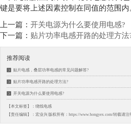
键是要将上述因素控制在同值的范围内
上一篇：
开关电源为什么要使用电感?
下一篇：
贴片功率电感开路的处理方法
推荐阅读
贴片电感，叠层功率电感的常见问题解答?
贴片功率电感开路的处理方法?
开关电源为什么要使用电感?
【本文标签】：
绕线电感
【责任编辑】：
宏业兴
版权所有：https://www.hongyex.com/转载