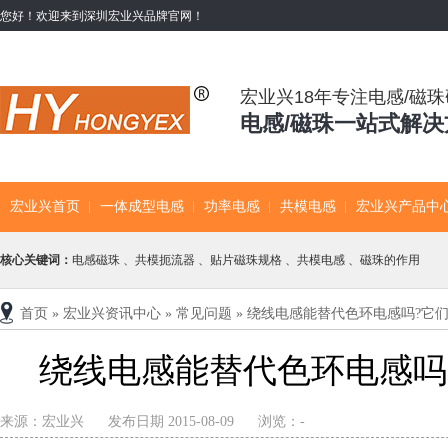
您好！欢迎来到深圳宏业兴品牌官网！
宏业兴18年专注电感/磁
电感/磁珠一站式解
宏业兴首页
一体成型电感
功率电感
共模电感
宏业兴产品中
核心关键词：
电感磁珠
、
共模扼流器
、
贴片磁珠规格
、
共模电感
、
磁珠的作用
首页
»
宏业兴资讯中心
»
常见问题
»
绕线电感能替代色环电感吗?它们
绕线电感能替代色环电感吗
来源：
宏业兴
发布日期 2015-08-09
浏览：
-