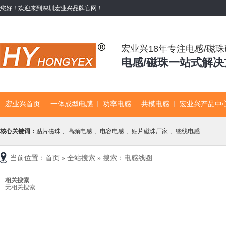
您好！欢迎来到深圳宏业兴品牌官网！
宏业兴18年专注电感/磁
电感/磁珠一站式解
宏业兴首页
一体成型电感
功率电感
共模电感
宏业兴产品中
核心关键词：
贴片磁珠
、
高频电感
、
电容电感
、
贴片磁珠厂家
、
绕线电感
当前位置：
首页
»
全站搜索
» 搜索：电感线圈
相关搜索
无相关搜索