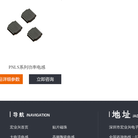
PNLS系列功率电感
地 址
导 航
/NAVIGATION
/A
宏业兴首页
贴片磁珠
深圳市宏业兴电子
大电流电感
高频陶瓷电感
全国咨询热线：075