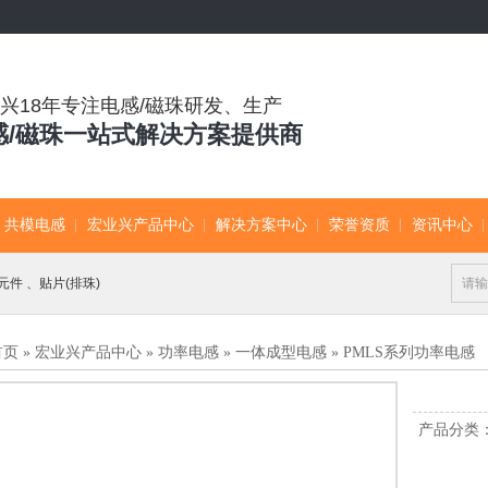
兴18年专注电感/磁珠研发、生产
感/磁珠一站式解决方案提供商
共模电感
宏业兴产品中心
解决方案中心
荣誉资质
资讯中心
元件
、
贴片(排珠)
首页
»
宏业兴产品中心
»
功率电感
»
一体成型电感
»
PMLS系列功率电感
产品分类