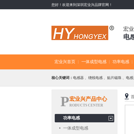
您好！欢迎来到深圳宏业兴品牌官网！
宏业
电
宏业兴首页
一体成型电感
功率电感
核心关键词：
电感器
、
绕线电感
、
贴片磁珠
、
电感
P
宏业兴产品中心
RODUCTS CENTER
功率电感
一体成型电感