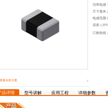
功率电感
尺寸毫米:2
电感范围:0.
误差:±20
订购热线
查看全部大图
产品详情
型号讲解
应用工程
详细参数