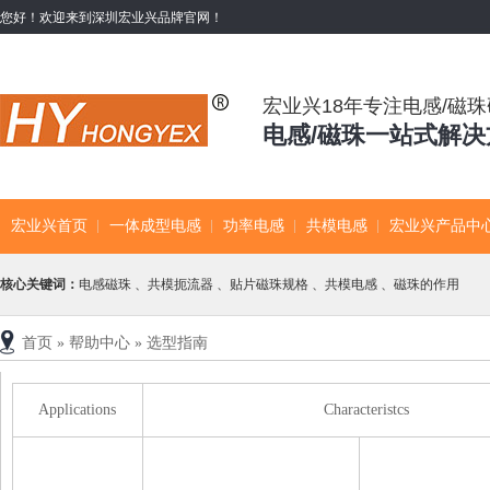
您好！欢迎来到深圳宏业兴品牌官网！
宏业兴18年专注电感/磁
电感/磁珠一站式解
宏业兴首页
一体成型电感
功率电感
共模电感
宏业兴产品中
核心关键词：
电感磁珠
、
共模扼流器
、
贴片磁珠规格
、
共模电感
、
磁珠的作用
首页
»
帮助中心
»
选型指南
Applications
Characteristcs