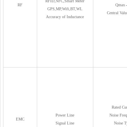
RFID,NFC,Smart Meter
RF
Qmax
GPS,MP,Wifi,BT,WL
Central Va
Accuracy of Inductance
Rated Cu
Power Line
Noise Fre
EMC
Signal Line
Noise T